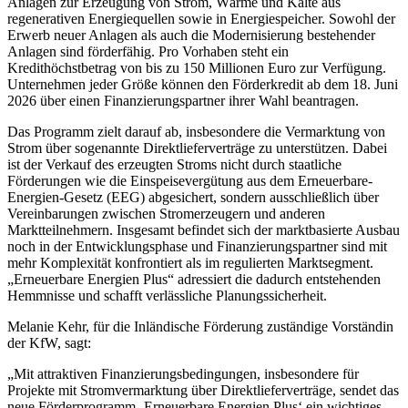
Anlagen zur Erzeugung von Strom, Wärme und Kälte aus
regenerativen Energiequellen sowie in Energiespeicher. Sowohl der
Erwerb neuer Anlagen als auch die Modernisierung bestehender
Anlagen sind förderfähig. Pro Vorhaben steht ein
Kredithöchstbetrag von bis zu 150 Millionen Euro zur Verfügung.
Unternehmen jeder Größe können den Förderkredit ab dem 18. Juni
2026 über einen Finanzierungspartner ihrer Wahl beantragen.
Das Programm zielt darauf ab, insbesondere die Vermarktung von
Strom über sogenannte Direktlieferverträge zu unterstützen. Dabei
ist der Verkauf des erzeugten Stroms nicht durch staatliche
Förderungen wie die Einspeisevergütung aus dem Erneuerbare-
Energien-Gesetz (EEG) abgesichert, sondern ausschließlich über
Vereinbarungen zwischen Stromerzeugern und anderen
Marktteilnehmern. Insgesamt befindet sich der marktbasierte Ausbau
noch in der Entwicklungsphase und Finanzierungspartner sind mit
mehr Komplexität konfrontiert als im regulierten Marktsegment.
„Erneuerbare Energien Plus“ adressiert die dadurch entstehenden
Hemmnisse und schafft verlässliche Planungssicherheit.
Melanie Kehr, für die Inländische Förderung zuständige Vorständin
der KfW, sagt:
„Mit attraktiven Finanzierungsbedingungen, insbesondere für
Projekte mit Stromvermarktung über Direktlieferverträge, sendet das
neue Förderprogramm ‚Erneuerbare Energien Plus‘ ein wichtiges