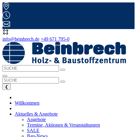
info@beinbrech.de
+49 671 795-0
❮
Willkommen
Aktuelles & Angebote
Angebote
Termine, Aktionen & Veranstaltungen
SALE
Bau-News