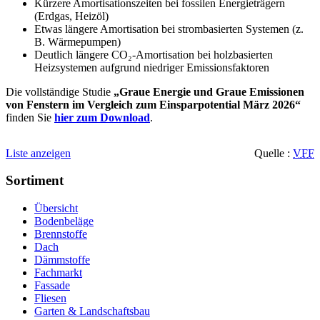
Kürzere Amortisationszeiten bei fossilen Energieträgern
(Erdgas, Heizöl)
Etwas längere Amortisation bei strombasierten Systemen (z.
B. Wärmepumpen)
Deutlich längere CO₂-Amortisation bei holzbasierten
Heizsystemen aufgrund niedriger Emissionsfaktoren
Die vollständige Studie
„Graue Energie und Graue Emissionen
von Fenstern im Vergleich zum Einsparpotential März 2026“
finden Sie
hier zum Download
.
Liste anzeigen
Quelle :
VFF
Sortiment
Übersicht
Bodenbeläge
Brennstoffe
Dach
Dämmstoffe
Fachmarkt
Fassade
Fliesen
Garten & Landschaftsbau