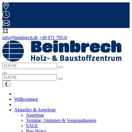
info@beinbrech.de
+49 671 795-0
❮
Willkommen
Aktuelles & Angebote
Angebote
Termine, Aktionen & Veranstaltungen
SALE
Bau-News