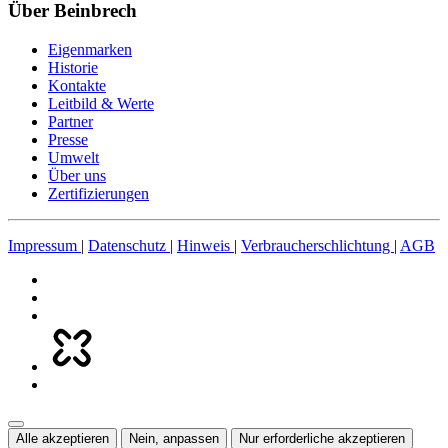
Über Beinbrech
Eigenmarken
Historie
Kontakte
Leitbild & Werte
Partner
Presse
Umwelt
Über uns
Zertifizierungen
Impressum
|
Datenschutz
|
Hinweis
|
Verbraucherschlichtung
|
AGB
Alle akzeptieren
Nein, anpassen
Nur erforderliche akzeptieren