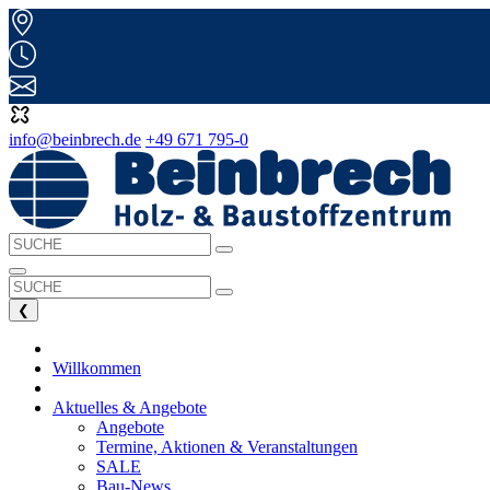
info@beinbrech.de
+49 671 795-0
❮
Willkommen
Aktuelles & Angebote
Angebote
Termine, Aktionen & Veranstaltungen
SALE
Bau-News