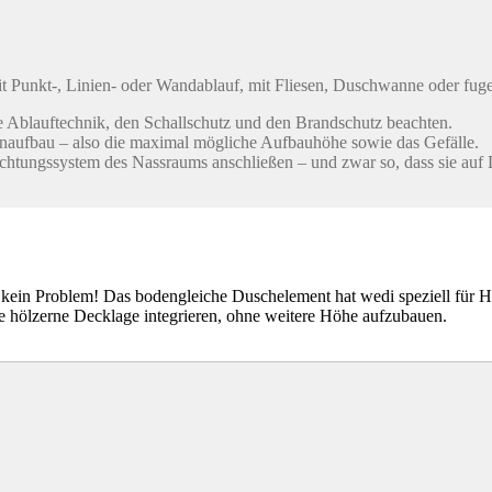
it Punkt-, Linien- oder Wandablauf, mit Fliesen, Duschwanne oder fug
e Ablauftechnik, den Schallschutz und den Brandschutz beachten.
enaufbau – also die maximal mögliche Aufbauhöhe sowie das Gefälle.
tungssystem des Nassraums anschließen – und zwar so, dass sie auf D
s kein Problem! Das bodengleiche Duschelement hat wedi speziell für Ho
e hölzerne Decklage integrieren, ohne weitere Höhe aufzubauen.