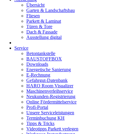
Übersicht
Garten & Landschaftsbau
Fliesen
Parkett & Laminat
Türen & Tore
Dach & Fassade
Ausstellung digital
Service
Betontankstelle
BAUSTOFFBOX
Downloads
Energetische Sanierung
E-Rechnung
Gefahrgut-Datenbank
HARO Room Visualizer
Maschinenverleihservice
Neukunden-Registrierung
Online Fördermittelservice
Profi-Portal
Unsere Serviceleistungen
Terminbuchung KH
Tipps & Tricks
Videotipps Parkett verlegen