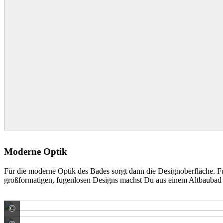
1. wedi Fundo Punktablauf passgenau in die Holzbalkendecke e
Moderne Optik
Für die moderne Optik des Bades sorgt dann die Designoberfläche. Fu
großformatigen, fugenlosen Designs machst Du aus einem Altbaubad e
©
ARDEX GmbH