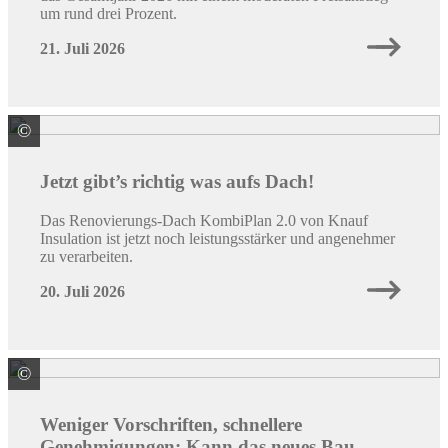
um rund drei Prozent.
21. Juli 2026
©
Knauf Insulation GmbH
Jetzt gibt’s richtig was aufs Dach!
Das Renovierungs-Dach KombiPlan 2.0 von Knauf
Insulation ist jetzt noch leistungsstärker und angenehmer
zu verarbeiten.
20. Juli 2026
©
Quelle: Colourbox/ID: #66002267 / Peopleimages.com
Weniger Vorschriften, schnellere
Genehmigungen: Kann das neues Bau-