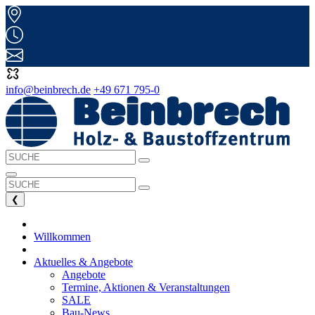
info@beinbrech.de
+49 671 795-0
❮
Willkommen
Aktuelles & Angebote
Angebote
Termine, Aktionen & Veranstaltungen
SALE
Bau-News