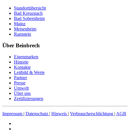
Standortübersicht
Bad Kreuznach
Bad Sobernheim
Mainz
Meisenheim
Ramstein
Über Beinbrech
Eigenmarken
Historie
Kontakte
Leitbild & Werte
Partner
Presse
Umwelt
Über uns
Zertifizierungen
Impressum
|
Datenschutz
|
Hinweis
|
Verbraucherschlichtung
|
AGB