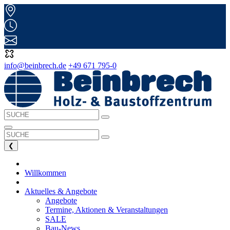
info@beinbrech.de
+49 671 795-0
❮
Willkommen
Aktuelles & Angebote
Angebote
Termine, Aktionen & Veranstaltungen
SALE
Bau-News