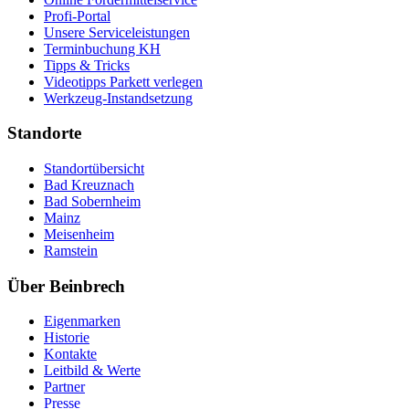
Profi-Portal
Unsere Serviceleistungen
Terminbuchung KH
Tipps & Tricks
Videotipps Parkett verlegen
Werkzeug-Instandsetzung
Standorte
Standortübersicht
Bad Kreuznach
Bad Sobernheim
Mainz
Meisenheim
Ramstein
Über Beinbrech
Eigenmarken
Historie
Kontakte
Leitbild & Werte
Partner
Presse