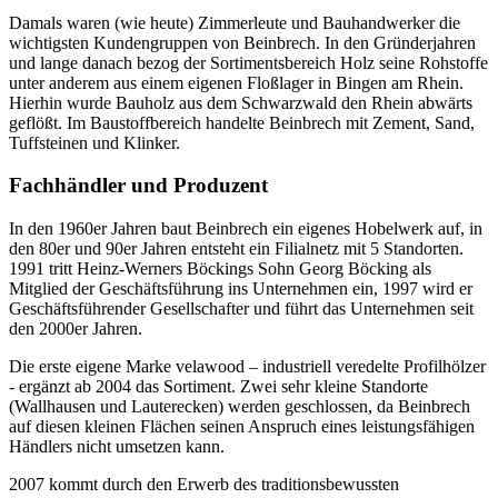
Damals waren (wie heute) Zimmerleute und Bauhandwerker die
wichtigsten Kundengruppen von Beinbrech. In den Gründerjahren
und lange danach bezog der Sortimentsbereich Holz seine Rohstoffe
unter anderem aus einem eigenen Floßlager in Bingen am Rhein.
Hierhin wurde Bauholz aus dem Schwarzwald den Rhein abwärts
geflößt. Im Baustoffbereich handelte Beinbrech mit Zement, Sand,
Tuffsteinen und Klinker.
Fachhändler und Produzent
In den 1960er Jahren baut Beinbrech ein eigenes Hobelwerk auf, in
den 80er und 90er Jahren entsteht ein Filialnetz mit 5 Standorten.
1991 tritt Heinz-Werners Böckings Sohn Georg Böcking als
Mitglied der Geschäftsführung ins Unternehmen ein, 1997 wird er
Geschäftsführender Gesellschafter und führt das Unternehmen seit
den 2000er Jahren.
Die erste eigene Marke velawood – industriell veredelte Profilhölzer
- ergänzt ab 2004 das Sortiment. Zwei sehr kleine Standorte
(Wallhausen und Lauterecken) werden geschlossen, da Beinbrech
auf diesen kleinen Flächen seinen Anspruch eines leistungsfähigen
Händlers nicht umsetzen kann.
2007 kommt durch den Erwerb des traditionsbewussten