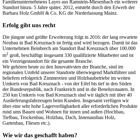
Familienunternehmens Layes aus Ramstein-Miesenbach ein weiterer
Standort hinzu. 5 Jahre später, 2012, entsteht durch den Erwerb der
Barbara Holz GmbH & Co. KG die Niederlassung Mainz.
Erfolg gibt uns recht
Die jüngste und größte Erweiterung folgt in 2016: der lang erwartete
Neubau in Bad Kreuznach ist fertig und wird bezogen. Damit ist das
Unternehmen Beinbrech am Standort Bad Kreuznach über 100.000
2
m
groß, beschäftigt insgesamt 330 qualifizierte Mitarbeiter und ist
ein Vorzeigestandort für die gesamte Branche.
Wir gehören heute zu den Innovativsten der Branche, sind im
regionalen Umfeld unserer Standorte überwiegend Marktführer und
beliefern erfolgreich Zimmereien und Holzbaubetriebe im weiten
Umkreis von Bad Kreuznach - von der Eifel bis tief in den Süden
der Bundesrepublik, nach Frankreich und in die Beneluxstaaten. In
250 km Umkreis von Bad Kreuznach sind wir täglich mit über 40
Auslieferungsfahrzeugen beim Kunden. Insgesamt verfügen wir
über eine sehr hohe Lagerverfügbarkeit aller erforderlichen Produkte
rund ums Bauen und Wohnen für innen und außen (Hochbau,
Tiefbau, Trockenbau, Holzbau, Dach, Innenausbau Holz,
Gartenbau, Fliesen etc.).
Wie wir das geschafft haben?