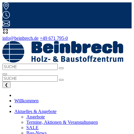
info@beinbrech.de
+49 671 795-0
❮
Willkommen
Aktuelles & Angebote
Angebote
Termine, Aktionen & Veranstaltungen
SALE
Bau-News