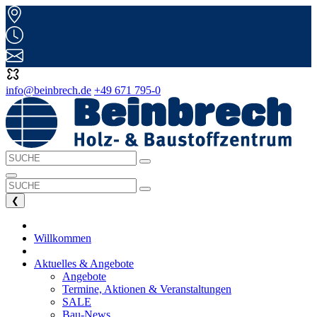
info@beinbrech.de
+49 671 795-0
❮
Willkommen
Aktuelles & Angebote
Angebote
Termine, Aktionen & Veranstaltungen
SALE
Bau-News