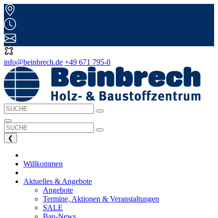
info@beinbrech.de
+49 671 795-0
❮
Willkommen
Aktuelles & Angebote
Angebote
Termine, Aktionen & Veranstaltungen
SALE
Bau-News