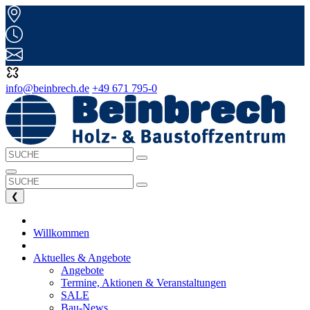
info@beinbrech.de
+49 671 795-0
❮
Willkommen
Aktuelles & Angebote
Angebote
Termine, Aktionen & Veranstaltungen
SALE
Bau-News