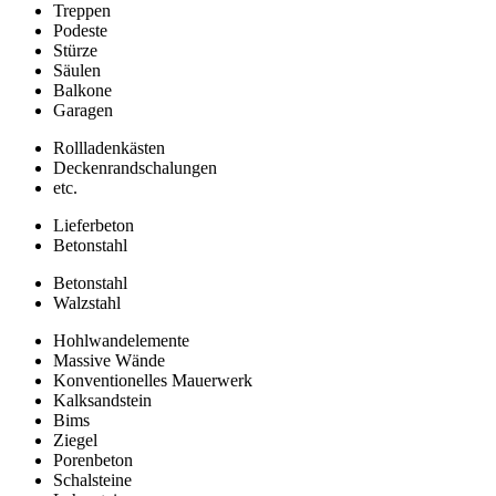
Treppen
Podeste
Stürze
Säulen
Balkone
Garagen
Rollladenkästen
Deckenrandschalungen
etc.
Lieferbeton
Betonstahl
Betonstahl
Walzstahl
Hohlwandelemente
Massive Wände
Konventionelles Mauerwerk
Kalksandstein
Bims
Ziegel
Porenbeton
Schalsteine