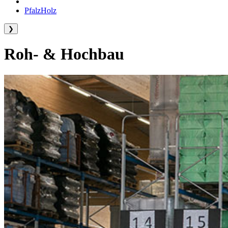
PfalzHolz
❯
Roh- & Hochbau