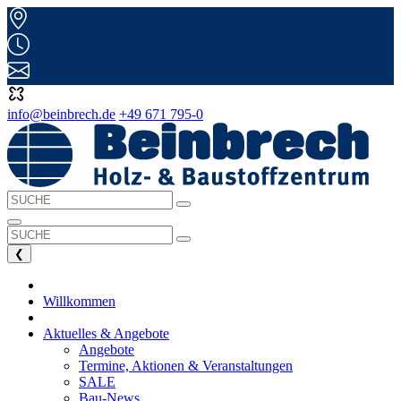
info@beinbrech.de
+49 671 795-0
❮
Willkommen
Aktuelles & Angebote
Angebote
Termine, Aktionen & Veranstaltungen
SALE
Bau-News