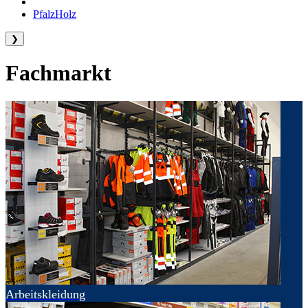
PfalzHolz
❯
Fachmarkt
Arbeitskleidung