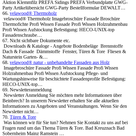
Aktion Klemmfilz PREFA Sidings PREFA Verbundplatte GWG-
Party Artikelübersicht GWG-Party Bestellformular DEWALT…
66.
velawood® Thermoholz
velawood® Thermoholz Imagebroschüre Fassade Broschüre
Thermofichte Profi Wissen Fassade Profi Wissen Holzrahmenbau
Profi Wissen Aufstockung Befestigung: HECO-UNIX-top
Fassadenschraube…
67.
Nicht sichtbare Dokumente etc.
Downloads & Kataloge - Angebote Bodenbeläge Brennstoffe
Dach & Fassade Dämmstoffe Fenster, Türen & Tore Fliesen &
Naturstein Garten- &…
68.
velawood® natur - unbehandelte Fassaden aus Holz
Imagebroschüre Fassade Profi Wissen Fassade Profi Wissen
Holzrahmenbau Profi Wissen Aufstockung Pflege- und
Wartungshinweise für beschichtete Fassadenprofile Befestigung:
HECO-UNIX-top…
69.
Newsletteranmeldung
Newsletter Anmeldung Sie möchten mehr Informationen über
Beinbrech? In unserem Newsletter erhalten Sie alle aktuellen
Informationen zu Angeboten und Veranstaltungen. Wenn Sie den
Newsletter nicht…
70.
Türen & Tore
Was können wir für Sie tun? Nehmen Sie Kontakt zu uns auf bei
Fragen rund um das Thema Türen & Tore. Bad Kreuznach Bad
Sobernheim Mainz Ramstein …