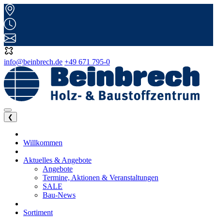
info@beinbrech.de
+49 671 795-0
❮
Willkommen
Aktuelles & Angebote
Angebote
Termine, Aktionen & Veranstaltungen
SALE
Bau-News
Sortiment