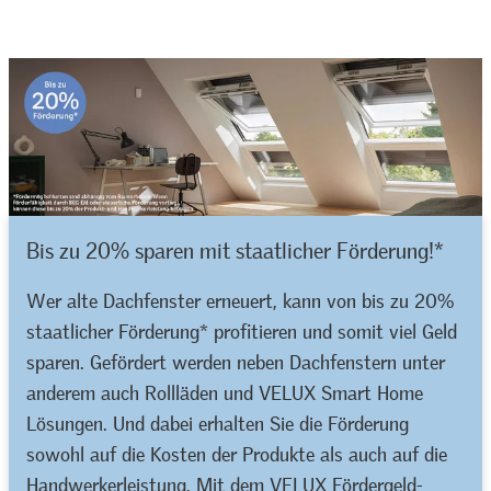
Wohnkomfort.
Bis zu 20% sparen mit staatlicher Förderung!*
Wer alte Dachfenster erneuert, kann von bis zu 20%
staatlicher Förderung* profitieren und somit viel Geld
sparen. Gefördert werden neben Dachfenstern unter
anderem auch Rollläden und VELUX Smart Home
Lösungen. Und dabei erhalten Sie die Förderung
sowohl auf die Kosten der Produkte als auch auf die
Handwerkerleistung. Mit dem VELUX Fördergeld-