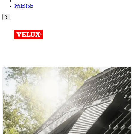
PfalzHolz
❯