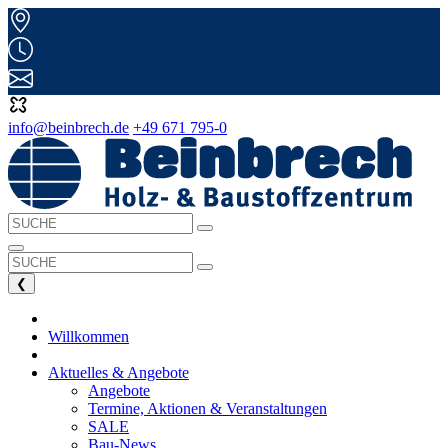
info@beinbrech.de
+49 671 795-0
❮
Willkommen
Aktuelles & Angebote
Angebote
Termine, Aktionen & Veranstaltungen
SALE
Bau-News