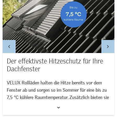
Der effektivste Hitzeschutz für Ihre
Dachfenster
VELUX Rollläden halten die Hitze bereits vor dem
Fenster ab und sorgen so im Sommer für eine bis zu
7,5 °C kühlere Raumtemperatur. Zusätzlich bieten sie
eine zuverlässige Verdunkelung und reduzieren
Jetzt VELUX Rollläden entdecken >>
zugleich Hagel- und Regengeräusche für mehr