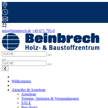
info@beinbrech.de
+49 671 795-0
❮
Willkommen
Aktuelles & Angebote
Angebote
Termine, Aktionen & Veranstaltungen
SALE
Bau-News