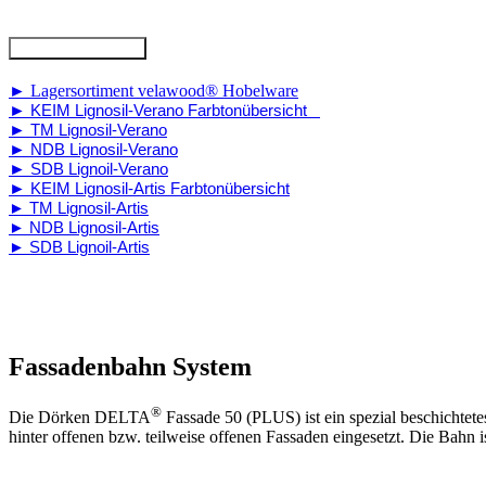
Download Kataloge
► Lagersortiment velawood® Hobelware
►
KEIM Lignosil-Verano Farbtonübersicht
►
TM Lignosil-Verano
►
NDB Lignosil-Verano
►
SDB Lignoil-Verano
►
KEIM Lignosil-Artis Farbtonübersicht
►
TM Lignosil-Artis
►
NDB Lignosil-Artis
►
SDB Lignoil-Artis
Fassadenbahn System
®
Die Dörken DELTA
Fassade 50 (PLUS) ist ein spezial beschichtet
hinter offenen bzw. teilweise offenen Fassaden eingesetzt. Die Bahn 