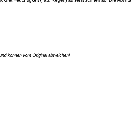
ocknet Feuchtigkeit (Tau, Regen) äußerst schnell ab. Die Abwit
g und können vom Original abweichen!