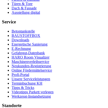
Türen & Tore
Dach & Fassade
Ausstellung digital
Service
Betontankstelle
BAUSTOFFBOX
Downloads
Energetische Sanierung
E-Rechnung
Gefahrgut-Datenbank
HARO Room Visualizer
Maschinenverleihservice
Neukunden-Registrierung
Online Fördermittelservice
Profi-Portal
Unsere Serviceleistungen
Terminbuchung KH
Tipps & Tricks
Videotipps Parkett verlegen
Werkzeug-Instandsetzung
Standorte