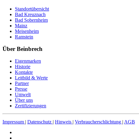
Standortübersicht
Bad Kreuznach
Bad Sobernheim
Mainz
Meisenheim
Ramstein
Über Beinbrech
Eigenmarken
Historie
Kontakte
Leitbild & Werte
Partner
Presse
Umwelt
Über uns
Zertifizierungen
Impressum
|
Datenschutz
|
Hinweis
|
Verbraucherschlichtung
|
AGB