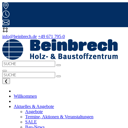
info@beinbrech.de
+49 671 795-0
❮
Willkommen
Aktuelles & Angebote
Angebote
Termine, Aktionen & Veranstaltungen
SALE
Bau-News